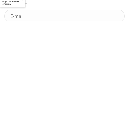
персональных
Почта *
данных
У меня есть промокод
Узнать стоимость
Я принимаю условия
пользовательского соглашения
и
политики приватности
, а также даю
свое
согласие
на обработку моих персональных данных
Выполненные работы
по праву