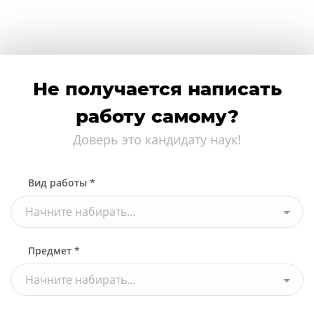
Не получается написать
работу самому?
Доверь это кандидату наук!
Вид работы *
Начните набирать...
Предмет *
Начните набирать...