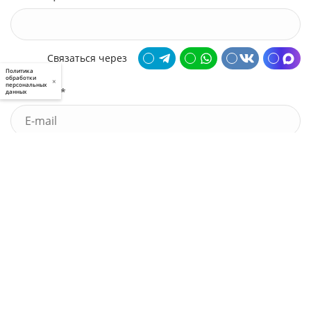
Связаться через
Политика
обработки
×
персональных
Почта *
данных
У меня есть промокод
Узнать стоимость
Я принимаю условия
пользовательского соглашения
и
политики приватности
, а также даю
свое
согласие
на обработку моих персональных данных