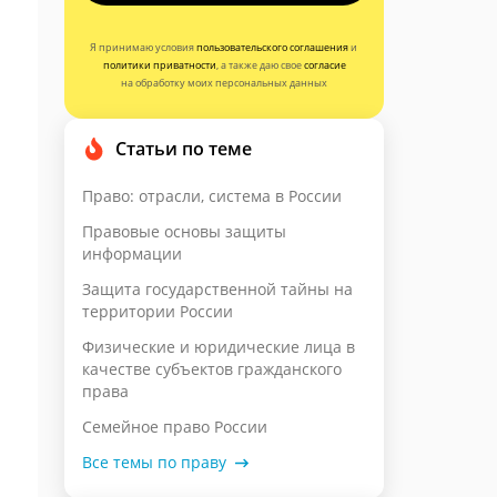
Я принимаю условия
пользовательского соглашения
и
политики приватности
, а также даю свое
согласие
на обработку моих персональных данных
Статьи по теме
Право: отрасли, система в России
Правовые основы защиты
информации
Защита государственной тайны на
территории России
Физические и юридические лица в
качестве субъектов гражданского
права
Семейное право России
Все темы по праву