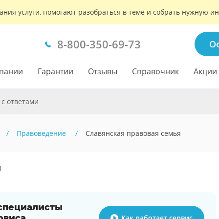
ания услуги, помогают разобраться в теме и собрать нужную 
8-800-350-69-73
О
пании
Гарантии
Отзывы
Справочник
Акции
 с ответами
Правоведение
Славянская правовая семья
1
 специалисты
рвиса
Как работает сервис