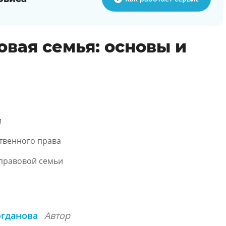
овая семья: основы и
и
ственного права
 правовой семьи
огданова
Автор