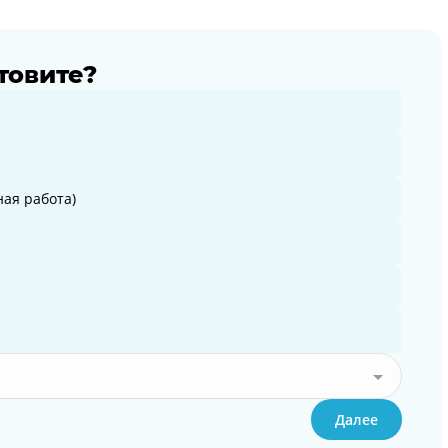
товите?
ая работа)
Далее