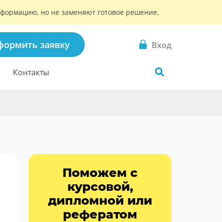
информацию, но не заменяют готовое решение.
формить заявку
Вход
Контакты
Поможем с
курсовой,
дипломной или
рефератом