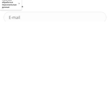
обработки
×
персональных
Почта *
данных
У меня есть промокод
Узнать стоимость
Я принимаю условия
пользовательского соглашения
и
политики приватности
, а также даю
свое
согласие
на обработку моих персональных данных
Выполненные работы
по праву