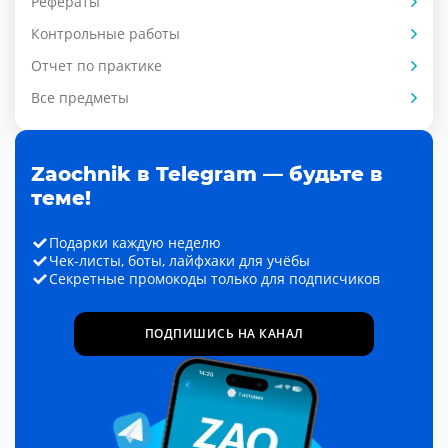
Рефераты
Контрольные работы
Отчет по практике
Все предметы
Zaochnik в Telegram — будьте в
теме!
Подарки каждую неделю
Чек-листы, боты, лайфхаки для учёбы
Секретные промокоды только для подписчиков
ПОДПИШИСЬ НА КАНАЛ