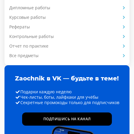
Дипломные работы
Курсовые работы
Рефераты
Контрольные работы
Отчет по практике
Все предметы
Zaochnik в VK — будьте в теме!
Подарки каждую неделю
Чек-листы, боты, лайфхаки для учёбы
Секретные промокоды только для подписчиков
ПОДПИШИСЬ НА КАНАЛ