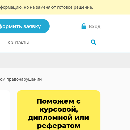
информацию, но не заменяют готовое решение.
формить заявку
Вход
Контакты
ном правонарушении
Поможем с
курсовой,
дипломной или
рефератом