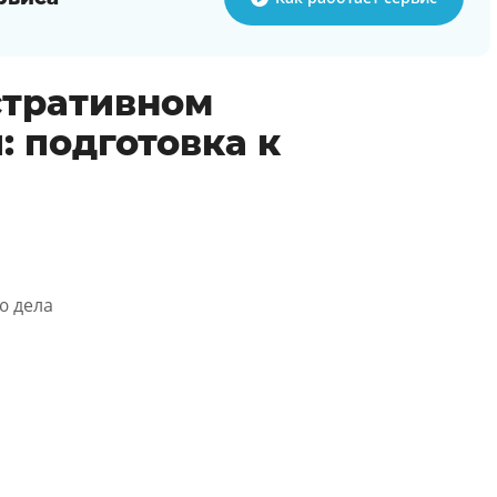
стративном
 подготовка к
ю дела