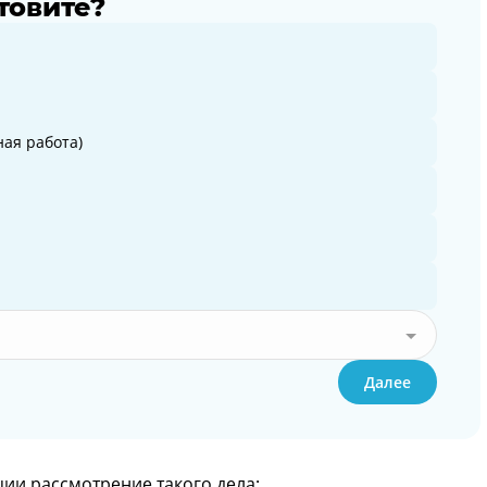
товите?
ая работа)
Далее
ии рассмотрение такого дела;