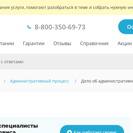
ания услуги, помогают разобраться в теме и собрать нужную 
8-800-350-69-73
О
пании
Гарантии
Отзывы
Справочник
Акции
 с ответами
Административный процесс
Дело об административ
 специалисты
рвиса
Как работает сервис