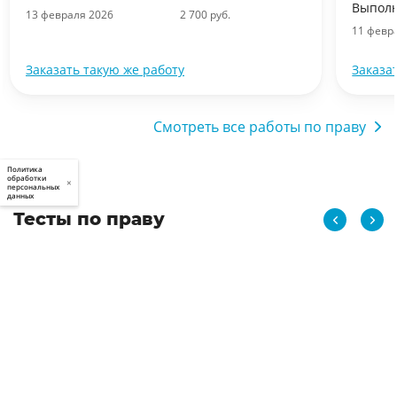
Выполн
13 февраля 2026
2 700 руб.
11 февр
Заказать такую же работу
Заказа
Смотреть все работы по праву
Политика
обработки
×
персональных
данных
Тесты по праву
Право
Тест с ответами на тему Федеральное собрание в
России
06.06.2026
2 437
30