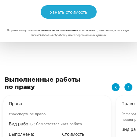
Узнать стоимость
Я принимаю условия
пользовательского соглашения
и
политики приватности
, а также даю
свое
согласие
на обработку моих персональных данных
Выполненные работы
по праву
Право
Право
траеспортное право
Реферат
правопр
Вид работы:
Самостоятельная работа
Вид ра
Выполнена:
Стоимость: