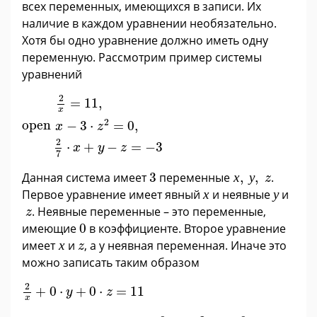
всех переменных, имеющихся в записи. Их
наличие в каждом уравнении необязательно.
Хотя бы одно уравнение должно иметь одну
переменную. Рассмотрим пример системы
уравнений
2
x
=
11
,
x
-
3
·
z
2
=
0
,
2
7
·
x
+
y
-
z
=
-
3
2
=
11
,
x
2
open
−
3
⋅
=
0
,
x
z
2
⋅
+
−
=
−
3
x
y
z
7
х
,
у
,
z
3
Данная система имеет
3
переменные
х
,
у
,
.
z
х
у
Первое уравнение имеет явный
х
и неявные
у
и
z
. Неявные переменные – это переменные,
z
0
имеющие
0
в коэффициенте. Второе уравнение
х
z
имеет
х
и
, а у неявная переменная. Иначе это
z
можно записать таким образом
2
x
+
0
·
y
+
0
·
z
=
11
2
+
0
⋅
+
0
⋅
=
11
y
z
x
x
+
0
·
y
−
3
·
z
=
0