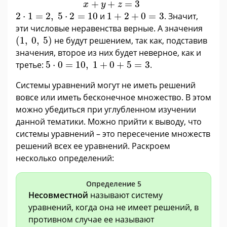
+
+
=
3
x
y
z
2
·
1
=
2
,
5
·
2
=
10
1
+
2
+
0
=
3
2
⋅
1
=
2
,
5
⋅
2
=
10
и
1
+
2
+
0
=
3
. Значит,
эти числовые неравенства верные. А значения
(
1
,
0
,
5
)
(
1
,
0
,
5
)
не будут решением, так как, подставив
значения, второе из них будет неверное, как и
5
·
0
=
10
,
1
+
0
+
5
=
3
третье:
5
⋅
0
=
10
,
1
+
0
+
5
=
3
.
Системы уравнений могут не иметь решений
вовсе или иметь бесконечное множество. В этом
можно убедиться при углубленном изучении
данной тематики. Можно прийти к выводу, что
системы уравнений – это пересечение множеств
решений всех ее уравнений. Раскроем
несколько определений:
Определение 5
Несовместной
называют систему
уравнений, когда она не имеет решений, в
противном случае ее называют