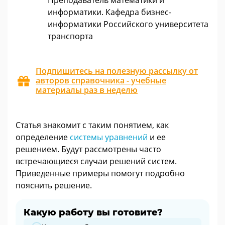
Преподаватель математики и
информатики. Кафедра бизнес-
информатики Российского университета
транспорта
Подпишитесь на полезную рассылку от
авторов справочника - учебные
материалы раз в неделю
Статья знакомит с таким понятием, как
определение
системы уравнений
и ее
решением. Будут рассмотрены часто
встречающиеся случаи решений систем.
Приведенные примеры помогут подробно
пояснить решение.
Какую работу вы готовите?
Какую работу вы готовите?