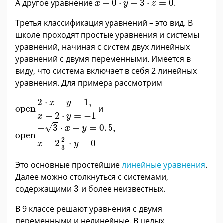
А другое уравнение
+
0
⋅
−
3
⋅
=
0
.
x
y
z
Третья классификация уравнений – это вид. В
школе проходят простые уравнения и системы
уравнений, начиная с систем двух линейных
уравнений с двумя переменными
.
Имеется в
виду, что система включает в себя 2 линейных
уравнения. Для примера рассмотрим
2
·
x
-
y
=
1
,
x
+
2
·
y
=
-
1
2
⋅
−
=
1
,
x
y
open
и
+
2
⋅
=
−
1
x
y
-
3
·
x
+
y
=
0
.
5
,
x
+
2
2
3
·
y
=
0
√
−
3
⋅
+
=
0
.
5
,
x
y
open
2
+
2
⋅
=
0
x
y
3
Это основные простейшие
линейные уравнения
.
Далее можно столкнуться с системами,
3
содержащими
3
и более неизвестных.
В 9 классе решают уравнения с двумя
переменными и нелинейные. В целых