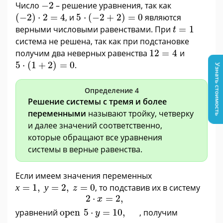
-
2
Число
−
2
– решение уравнения, так как
(
−
2
)
·
2
=
4
5
·
(
−
2
+
2
)
=
0
(
−
2
)
⋅
2
=
4
, и
5
⋅
(
−
2
+
2
)
=
0
являются
t
=
1
верными числовыми равенствами. При
=
1
t
система не решена, так как при подстановке
12
=
4
получим два неверных равенства
12
=
4
и
5
·
(
1
+
2
)
=
0
5
⋅
(
1
+
2
)
=
0
.
Узнать стоимость
Определение 4
Решение системы с тремя и более
переменными
называют тройку, четверку
и далее значений соответственно,
которые обращают все уравнения
системы в верные равенства.
Если имеем значения переменных
х
=
1
,
у
=
2
,
z
=
0
х
=
1
,
у
=
2
,
=
0
, то подставив их в систему
z
2
·
x
=
2
,
5
·
y
=
10
,
x
+
y
+
z
=
3
2
⋅
=
2
,
x
уравнений
open
, получим
5
⋅
=
10
,
y