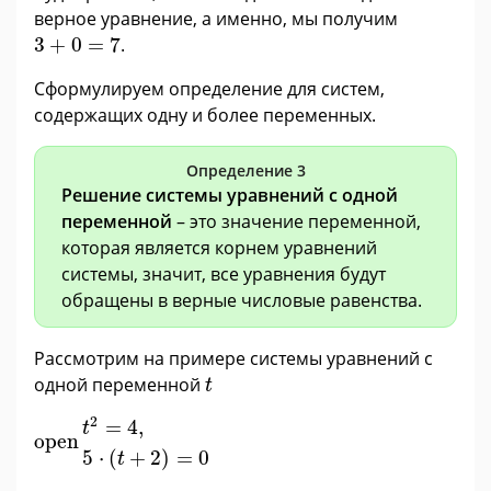
верное уравнение, а именно, мы получим
3
+
0
=
7
3
+
0
=
7
.
Сформулируем определение для систем,
содержащих одну и более переменных.
Определение 3
Решение системы уравнений с одной
переменной
– это значение переменной,
которая является корнем уравнений
системы, значит, все уравнения будут
обращены в верные числовые равенства.
Рассмотрим на примере системы уравнений с
t
одной переменной
t
t
2
=
4
,
5
·
(
t
+
2
)
=
0
2
=
4
,
t
open
5
⋅
(
+
2
)
=
0
t