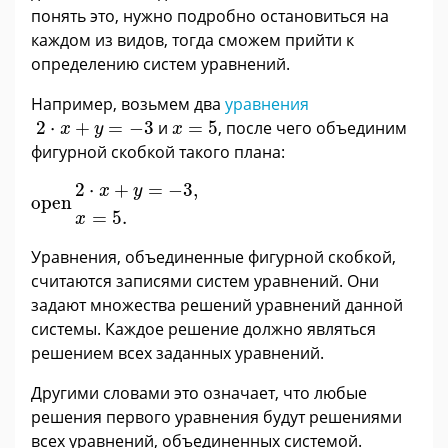
понять это, нужно подробно остановиться на
каждом из видов, тогда сможем прийти к
определению систем уравнений.
Например, возьмем два
уравнения
2
·
x
+
y
=
−
3
x
=
5
2
⋅
+
=
−
3
и
=
5
, после чего объединим
x
y
x
фигурной скобкой такого плана:
2
·
x
+
y
=
-
3
,
x
=
5
.
2
⋅
+
=
−
3
,
x
y
open
=
5
.
x
Уравнения, объединенные фигурной скобкой,
считаются записями систем уравнений. Они
задают множества решений уравнений данной
системы. Каждое решение должно являться
решением всех заданных уравнений.
Другими словами это означает, что любые
решения первого уравнения будут решениями
всех уравнений, объединенных системой.