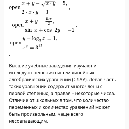
x
+
y
-
x
·
y
=
5
,
2
·
x
·
y
=
3
,
x
+
y
=
5
·
π
2
,
sin
x
+
cos
2
y
=
-
1
,
y
-
l
+
−
⋅
=
5
,
√
x
y
x
y
open
,
2
⋅
⋅
=
3
x
y
5
⋅
π
+
=
,
x
y
2
open
,
sin
+
cos
2
=
−
1
x
y
−
log
=
1
,
y
x
3
open
12
y
=
3
x
.
Высшие учебные заведения изучают и
исследуют решения систем линейных
алгебраических уравнений (СЛАУ). Левая часть
таких уравнений содержит многочлены с
первой степенью, а правая – некоторые числа.
Отличие от школьных в том, что количество
переменных и количество уравнений может
быть произвольным, чаще всего
несовпадающим.