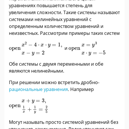
уравнениях повышается степень для
увеличения сложности. Такие системы называют
системами нелинейных уравнений с
определенным количеством уравнений и
неизвестных. Рассмотрим примеры таких систем
x
=
y
3
x
·
y
=
-
5
x
2
-
4
·
x
·
y
=
1
,
x
-
y
=
2
3
2
=
−
4
⋅
⋅
=
1
,
x
y
x
x
y
open
и
open
⋅
=
−
5
−
=
2
x
y
x
y
Обе системы с двумя переменными и обе
являются нелинейными.
При решении можно встретить дробно-
рациональные уравнения
. Например
x
+
y
=
3
,
1
x
+
1
y
=
2
5
+
=
3
,
x
y
open
1
1
2
+
=
5
x
y
Могут называть просто системой уравнений без