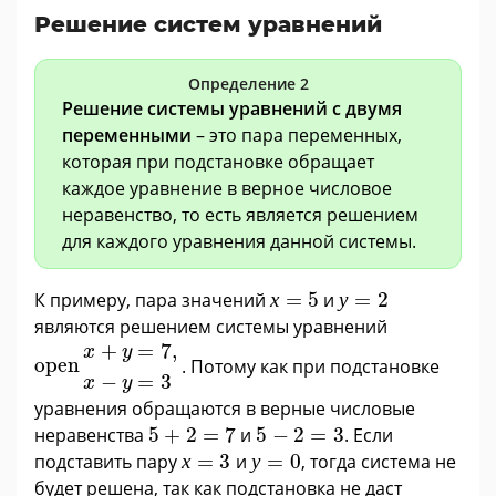
Решение систем уравнений
Определение 2
Решение системы уравнений с двумя
переменными
– это пара переменных,
которая при подстановке обращает
каждое уравнение в верное числовое
неравенство, то есть является решением
для каждого уравнения данной системы.
х
=
5
у
=
2
К примеру, пара значений
х
=
5
и
у
=
2
являются решением системы уравнений
x
+
y
=
7
,
x
-
y
=
3
+
=
7
,
x
y
open
. Потому как при подстановке
−
=
3
x
y
уравнения обращаются в верные числовые
5
+
2
=
7
5
−
2
=
3
неравенства
5
+
2
=
7
и
5
−
2
=
3
. Если
х
=
3
у
=
0
подставить пару
х
=
3
и
у
=
0
, тогда система не
будет решена, так как подстановка не даст