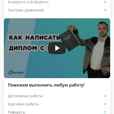
А=(αij)m×n и B=(bij)m×n
Системы уравнений
Поможем выполнить любую работу!
Дипломные работы
Курсовые работы
Рефераты