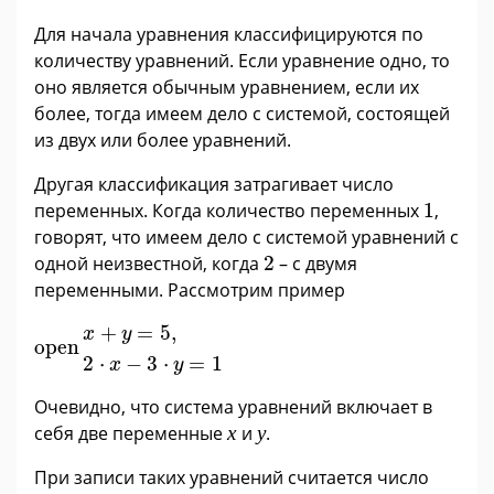
Для начала уравнения классифицируются по
количеству уравнений. Если уравнение одно, то
оно является обычным уравнением, если их
более, тогда имеем дело с системой, состоящей
из двух или более уравнений.
Другая классификация затрагивает число
1
переменных. Когда количество переменных
1
,
говорят, что имеем дело с системой уравнений с
2
одной неизвестной, когда
2
– с двумя
переменными. Рассмотрим пример
x
+
y
=
5
,
2
·
x
-
3
·
y
=
1
+
=
5
,
x
y
open
2
⋅
−
3
⋅
=
1
x
y
Очевидно, что система уравнений включает в
х
у
себя две переменные
х
и
у
.
При записи таких уравнений считается число