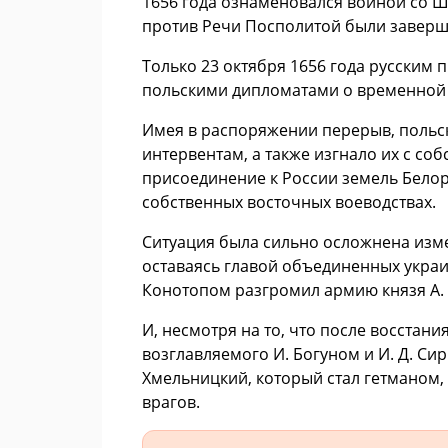
1656 года ознаменовался войной со Шв
против Речи Посполитой были заверш
Только 23 октября 1656 года русским 
польскими дипломатами о временной 
Имея в распоряжении перерыв, польс
интервентам, а также изгнало их с со
присоединение к России земель Белор
собственных восточных воеводствах.
Ситуация была сильно осложнена измен
оставаясь главой объединенных украин
Конотопом разгромил армию князя А. 
И, несмотря на то, что после восстан
возглавляемого И. Богуном и И. Д. Си
Хмельницкий, который стал гетманом,
врагов.