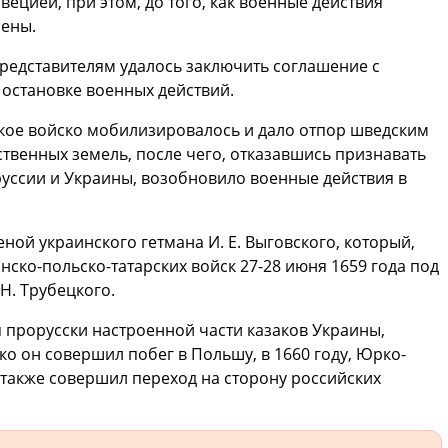
ецией, при этом, до того, как военные действия
ены.
представителям удалось заключить соглашение с
остановке военных действий.
кое войско мобилизировалось и дало отпор шведским
бственных земель, после чего, отказавшись признавать
уссии и Украины, возобновило военные действия в
ой украинского гетмана И. Е. Выговского, который,
ско-польско-татарских войск 27-28 июня 1659 года под
Н. Трубецкого.
ия прорусски настроенной части казаков Украины,
рко он совершил побег в Польшу, в 1660 году, Юрко-
 также совершил переход на сторону российских