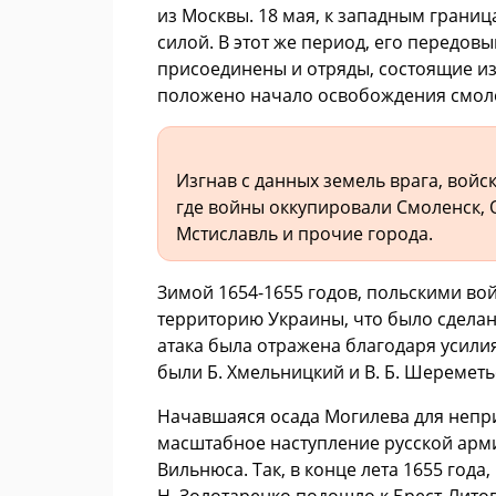
из Москвы. 18 мая, к западным границ
силой. В этот же период, его передов
присоединены и отряды, состоящие из
положено начало освобождения смоле
Изгнав с данных земель врага, войс
где войны оккупировали Смоленск, 
Мстиславль и прочие города.
Зимой 1654-1655 годов, польскими во
территорию Украины, что было сделан
атака была отражена благодаря усили
были Б. Хмельницкий и В. Б. Шереметь
Начавшаяся осада Могилева для непри
масштабное наступление русской арми
Вильнюса. Так, в конце лета 1655 год
Н. Золотаренко подошло к Брест-Литов