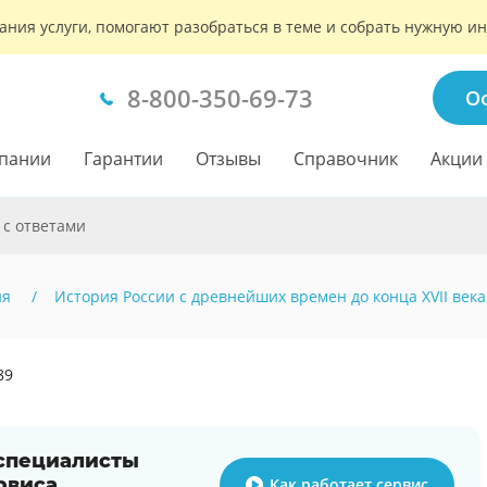
ания услуги, помогают разобраться в теме и собрать нужную 
8-800-350-69-73
О
пании
Гарантии
Отзывы
Справочник
Акции
 с ответами
ия
История России с древнейших времен до конца XVII века
89
 специалисты
рвиса
Как работает сервис