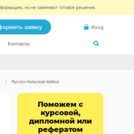
информацию, но не заменяют готовое решение.
формить заявку
Вход
Контакты
Русско-польская война
Поможем с
курсовой,
дипломной или
рефератом