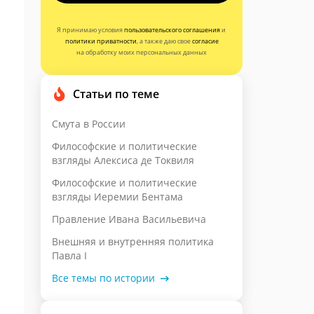
Я принимаю условия
пользовательского соглашения
и
политики приватности
, а также даю свое
согласие
на обработку моих персональных данных
Статьи по теме
Смута в России
Философские и политические
взгляды Алексиса де Токвиля
Философские и политические
взгляды Иеремии Бентама
Правление Ивана Васильевича
Внешняя и внутренняя политика
Павла I
Все темы по истории