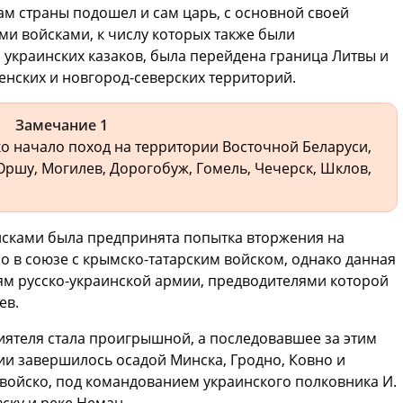
ам страны подошел и сам царь, с основной своей
ыми войсками, к числу которых также были
 украинских казаков, была перейдена граница Литвы и
нских и новгород-северских территорий.
Замечание 1
ко начало поход на территории Восточной Беларуси,
Оршу, Могилев, Дорогобуж, Гомель, Чечерск, Шклов,
йсками была предпринята попытка вторжения на
о в союзе с крымско-татарским войском, однако данная
ям русско-украинской армии, предводителями которой
ев.
ятеля стала проигрышной, а последовавшее за этим
и завершилось осадой Минска, Гродно, Ковно и
а, войско, под командованием украинского полковника И.
ску и реке Неман.