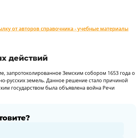
лку от авторов справочника - учебные материалы
ых действий
е, запротоколированное Земским собором 1653 года о
дно-русских земель. Данное решение стало причиной
вским государством была объявлена война Речи
товите?