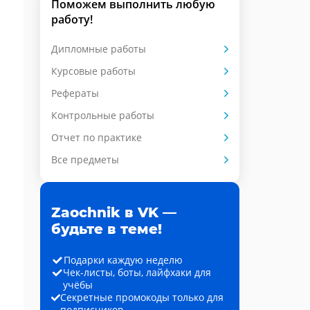
Поможем выполнить любую
работу!
Дипломные работы
Курсовые работы
Рефераты
Контрольные работы
Отчет по практике
Все предметы
Zaochnik в VK —
будьте в теме!
Подарки каждую неделю
Чек-листы, боты, лайфхаки для
учёбы
Секретные промокоды только для
подписчиков