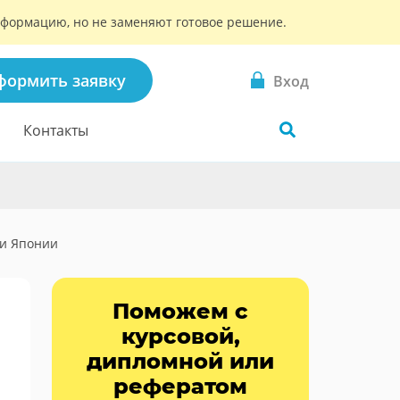
информацию, но не заменяют готовое решение.
формить заявку
Вход
Контакты
ки Японии
Поможем с
курсовой,
дипломной или
рефератом