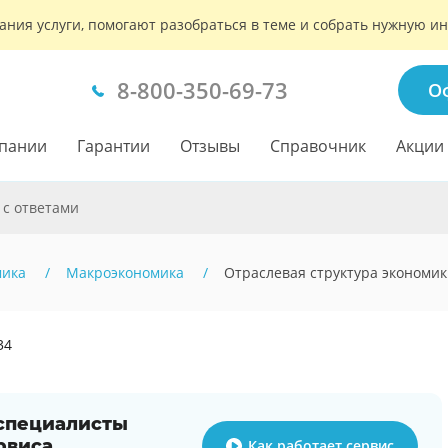
ания услуги, помогают разобраться в теме и собрать нужную 
8-800-350-69-73
О
пании
Гарантии
Отзывы
Справочник
Акции
 с ответами
мика
Макроэкономика
Отраслевая структура экономи
34
 специалисты
рвиса
Как работает сервис