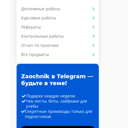
Дипломные работы
Курсовые работы
Рефераты
Контрольные работы
Отчет по практике
Все предметы
Zaochnik в Telegram —
будьте в теме!
Подарки каждую неделю
Чек-листы, боты, лайфхаки для
учёбы
Секретные промокоды только для
подписчиков