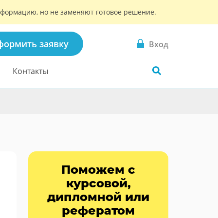
информацию, но не заменяют готовое решение.
формить заявку
Вход
Контакты
Поможем с
курсовой,
дипломной или
рефератом