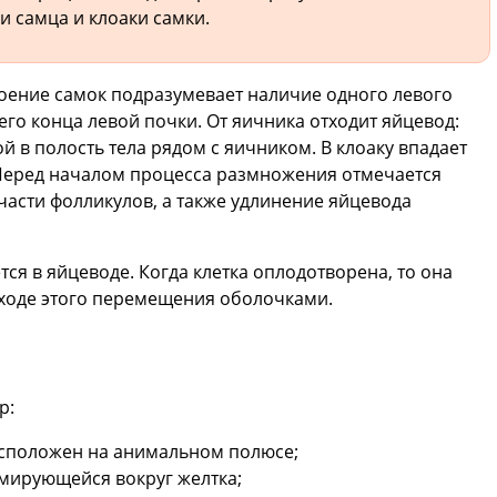
и самца и клоаки самки.
оение самок подразумевает наличие одного левого
го конца левой почки. От яичника отходит яйцевод:
 в полость тела рядом с яичником. В клоаку впадает
Перед началом процесса размножения отмечается
асти фолликулов, а также удлинение яйцевода
я в яйцеводе. Когда клетка оплодотворена, то она
 ходе этого перемещения оболочками.
р:
асположен на анимальном полюсе;
мирующейся вокруг желтка;