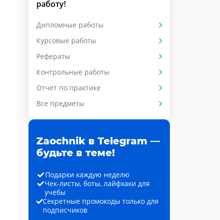
работу!
Дипломные работы
Курсовые работы
Рефераты
Контрольные работы
Отчет по практике
Все предметы
Zaochnik в Telegram —
будьте в теме!
Подарки каждую неделю
Чек-листы, боты, лайфхаки для
учёбы
Секретные промокоды только для
подписчиков