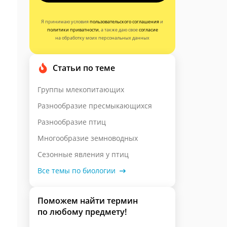
Я принимаю условия
пользовательского соглашения
и
политики приватности
, а также даю свое
согласие
на обработку моих персональных данных
Статьи по теме
Группы млекопитающих
Разнообразие пресмыкающихся
Разнообразие птиц
Многообразие земноводных
Сезонные явления у птиц
Все темы по биологии
Поможем найти термин
по любому предмету!