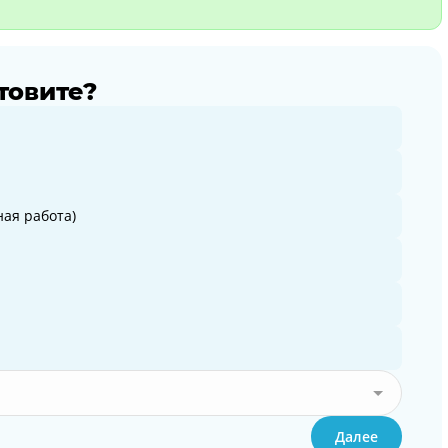
товите?
ая работа)
Далее