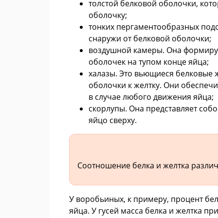
толстой белковой оболочки, кот
оболочку;
тонких пергаментообразных подс
снаружи от белковой оболочки;
воздушной камеры. Она формируе
оболочек на тупом конце яйца;
халазы. Это вьющиеся белковые ж
оболочки к желтку. Они обеспеч
в случае любого движения яйца;
скорлупы. Она представляет соб
яйцо сверху.
Соотношение белка и желтка различа
У воробьиных, к примеру, процент бел
яйца. У гусей масса белка и желтка п