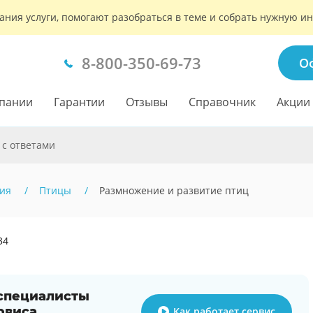
ания услуги, помогают разобраться в теме и собрать нужную 
8-800-350-69-73
О
пании
Гарантии
Отзывы
Справочник
Акции
 с ответами
ия
Птицы
Размножение и развитие птиц
34
 специалисты
рвиса
Как работает сервис