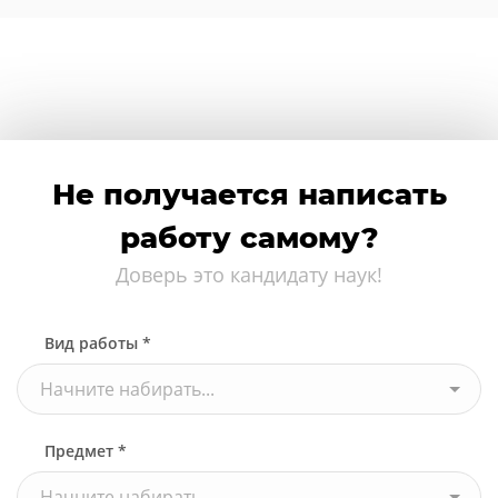
Не получается написать
работу самому?
Доверь это кандидату наук!
Вид работы *
Начните набирать...
Предмет *
Начните набирать...