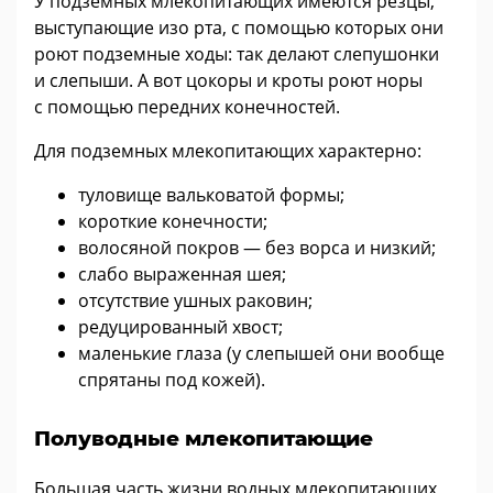
У подземных млекопитающих имеются резцы,
выступающие изо рта, с помощью которых они
роют подземные ходы: так делают слепушонки
и слепыши. А вот цокоры и кроты роют норы
с помощью передних конечностей.
Для подземных млекопитающих характерно:
туловище вальковатой формы;
короткие конечности;
волосяной покров — без ворса и низкий;
слабо выраженная шея;
отсутствие ушных раковин;
редуцированный хвост;
маленькие глаза (у слепышей они вообще
спрятаны под кожей).
Полуводные млекопитающие
Большая часть жизни водных млекопитающих