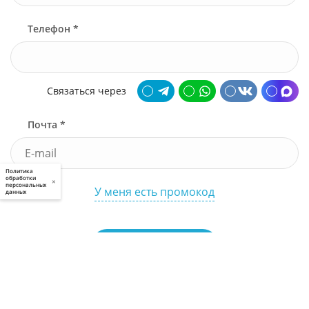
Телефон *
Связаться через
Почта *
Политика
обработки
×
персональных
У меня есть промокод
данных
Узнать стоимость
Я принимаю условия
пользовательского соглашения
и
политики приватности
, а также даю
свое
согласие
на обработку моих персональных данных