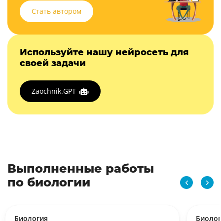
Стать автором
Используйте нашу нейросеть для
своей задачи
Zaochnik.GPT
Выполненные работы
по биологии
Биология
Биоло