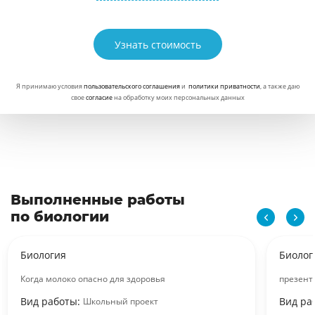
Узнать стоимость
Я принимаю условия
пользовательского соглашения
и
политики приватности
, а также даю
свое
согласие
на обработку моих персональных данных
Выполненные работы
по биологии
Биология
Биолог
Когда молоко опасно для здоровья
презент
Вид работы:
Вид ра
Школьный проект