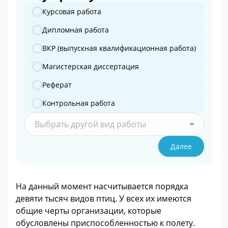
Какую работу вы готовите?
Курсовая работа
Дипломная работа
ВКР (выпускная квалификационная работа)
Магистерская диссертация
Реферат
Контрольная работа
Выбрать другой вид работы
Далее
На данный момент насчитывается порядка
девяти тысяч видов птиц. У всех их имеются
общие черты организации, которые
обусловлены приспособленностью к полету.