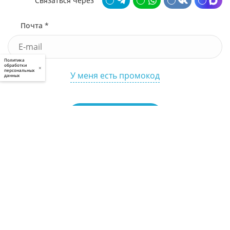
Связаться через
Почта *
Политика
обработки
×
персональных
У меня есть промокод
данных
Узнать стоимость
Я принимаю условия
пользовательского соглашения
и
политики приватности
, а также даю
свое
согласие
на обработку моих персональных данных
Выполненные работы