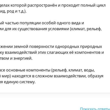
еделах которой распространён и проходит полный цикл
, род и т.д.).
ый частью популяции особей одного вида и
для их существования условиями (климат, рельеф,
тяжении земной поверхности однородных природных
у взаимодействий этих слагающих её компонентов и
вом и энергией.
се основные компоненты (рельеф, климат, воды,
й мир) находятся в сложном взаимодействии, образуя
я единую систему.
Показать ответ