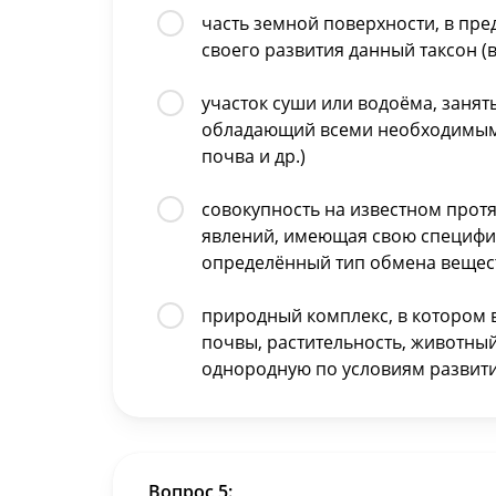
часть земной поверхности, в пр
своего развития данный таксон (вид
участок суши или водоёма, занят
обладающий всеми необходимыми 
почва и др.)
совокупность на известном про
явлений, имеющая свою специфик
определённый тип обмена вещест
природный комплекс, в котором в
почвы, растительность, животны
однородную по условиям развити
Вопрос 5: