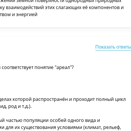
тяжении земной поверхности однородных природных
у взаимодействий этих слагающих её компонентов и
твом и энергией
Показать ответ
соответствует понятие "ареал"?
еделах которой распространён и проходит полный цикл
, род и т.д.).
ый частью популяции особей одного вида и
для их существования условиями (климат, рельеф,