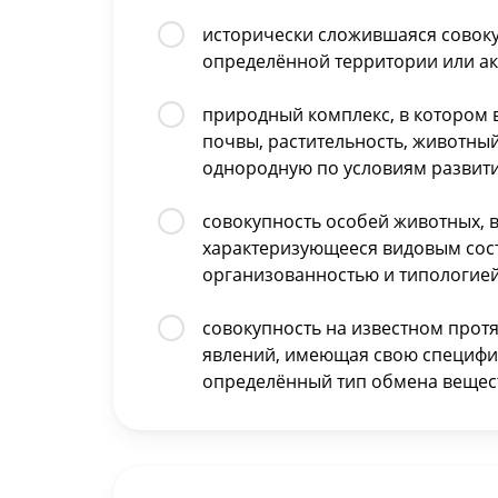
исторически сложившаяся совоку
определённой территории или ак
природный комплекс, в котором в
почвы, растительность, животны
однородную по условиям развити
совокупность особей животных, 
характеризующееся видовым сост
организованностью и типологие
совокупность на известном про
явлений, имеющая свою специфик
определённый тип обмена вещес