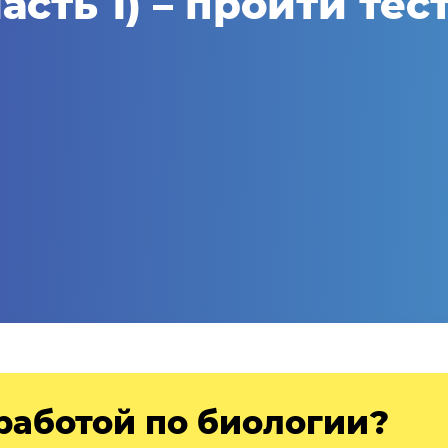
асть 1) – пройти тес
работой по биологии?