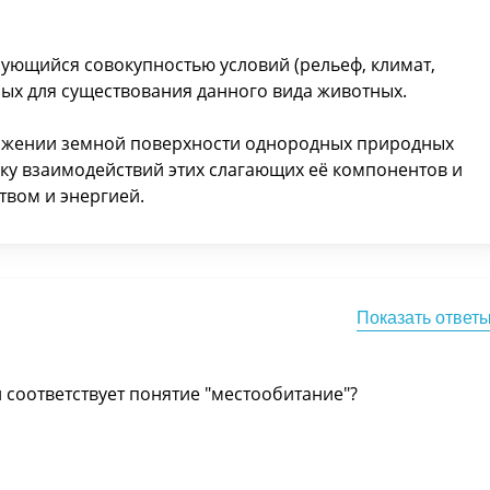
зующийся совокупностью условий (рельеф, климат,
мых для существования данного вида животных.
тяжении земной поверхности однородных природных
у взаимодействий этих слагающих её компонентов и
вом и энергией.
Показать ответ
соответствует понятие "местообитание"?