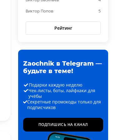
Виктор Попов
5
Рейтинг
Zaochnik в Telegram —
будьте в теме!
Подарки каждую неделю
Чек-листы, боты, лайфхаки для
учёбы
Секретные промокоды только для
подписчиков
ПОДПИШИСЬ НА КАНАЛ