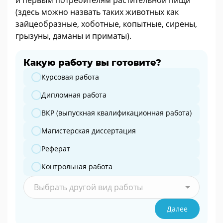
(здесь можно назвать таких животных как
зайцеобразные, хоботные, копытные, сирены,
грызуны, даманы и приматы).
Какую работу вы готовите?
Какую работу вы готовите?
Курсовая работа
Дипломная работа
ВКР (выпускная квалификационная работа)
Магистерская диссертация
Реферат
Контрольная работа
Выбрать другой вид работы
Далее