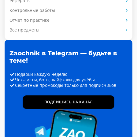
Рефераты
Контрольные работы
Отчет по практике
Все предметы
Zaochnik в Telegram — будьте в
теме!
Подарки каждую неделю
Чек-листы, боты, лайфхаки для учёбы
Секретные промокоды только для подписчиков
ПОДПИШИСЬ НА КАНАЛ