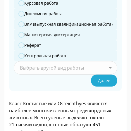
Какую работу вы готовите?
Курсовая работа
Дипломная работа
ВКР (выпускная квалификационная работа)
Магистерская диссертация
Реферат
Контрольная работа
Выбрать другой вид работы
Далее
Класс Костистые или Osteichthyes является
наиболее многочисленным среди хордовых
животных. Всего ученые выделяют около
21 тысячи видов, которые образуют 451