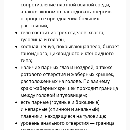
сопротивление плотной водной среды,
а также экономно расходовать энергию
в процессе преодоления больших
расстояний;
тело состоит из трех отделов: хвоста,
туловища и головы;
костная чешуя, покрывающая тело, бывает
ганоидного, циклоидного и ктеноидного
типа;
наличие парных глаз и ноздрей, а также
ротового отверстия и жаберных крышек,
расположенных на голове. По заднему
краю жаберных крышек проходит граница
между головой и туловищем;
есть парные (грудные и брюшные)
и непарные (спинной и анальный)
плавники, находящиеся на туловище;
уровень анального отверстия — граница
между туловищем и хвостом;