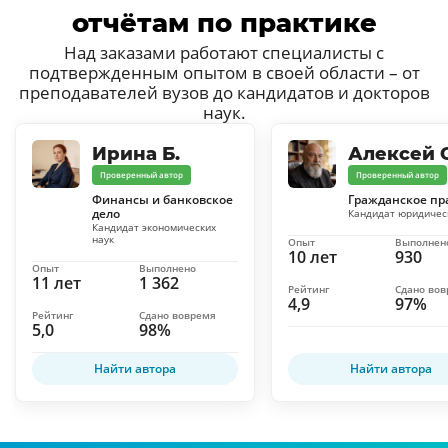
отчётам по практике
Над заказами работают специалисты с
подтвержденным опытом в своей области – от
преподавателей вузов до кандидатов и докторов
наук.
Ирина Б.
Алексей С
Проверенный автор
Проверенный автор
Финансы и банковское
Гражданское пр
дело
Кандидат юридичес
Кандидат экономических
наук
Опыт
Выполнен
10 лет
930
Опыт
Выполнено
11 лет
1 362
Рейтинг
Сдано во
4,9
97%
Рейтинг
Сдано вовремя
5,0
98%
Найти автора
Найти автора