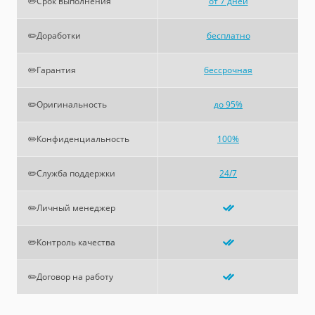
✏️Срок выполнения
от 7 дней
✏️Доработки
бесплатно
✏️Гарантия
бессрочная
✏️Оригинальность
до 95%
✏️Конфиденциальность
100%
✏️Служба поддержки
24/7
✏️Личный менеджер
✏️Контроль качества
✏️Договор на работу