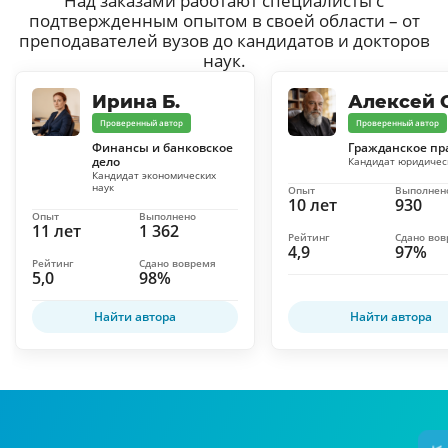
Над заказами работают специалисты с
подтвержденным опытом в своей области – от
преподавателей вузов до кандидатов и докторов
наук.
Ирина Б.
Алексей С
Проверенный автор
Проверенный автор
Финансы и банковское
Гражданское пр
дело
Кандидат юридичес
Кандидат экономических
наук
Опыт
Выполнен
10 лет
930
Опыт
Выполнено
11 лет
1 362
Рейтинг
Сдано во
4,9
97%
Рейтинг
Сдано вовремя
5,0
98%
Найти автора
Найти автора