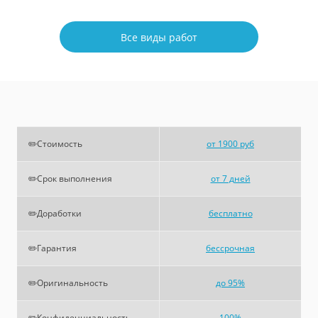
Все виды работ
✏️Стоимость
от 1900 руб
✏️Срок выполнения
от 7 дней
✏️Доработки
бесплатно
✏️Гарантия
бессрочная
✏️Оригинальность
до 95%
✏️Конфиденциальность
100%