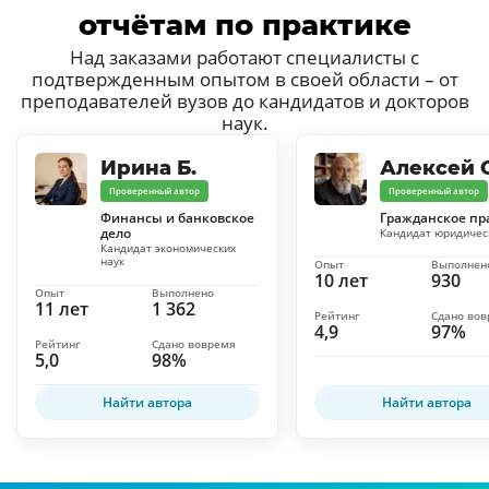
отчётам по практике
Над заказами работают специалисты с
подтвержденным опытом в своей области – от
преподавателей вузов до кандидатов и докторов
наук.
Ирина Б.
Алексей С
Проверенный автор
Проверенный автор
Финансы и банковское
Гражданское пр
дело
Кандидат юридичес
Кандидат экономических
наук
Опыт
Выполнен
10 лет
930
Опыт
Выполнено
11 лет
1 362
Рейтинг
Сдано во
4,9
97%
Рейтинг
Сдано вовремя
5,0
98%
Найти автора
Найти автора