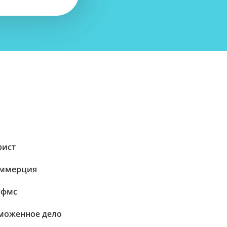
ист
ммерция
уфмс
моженное дело