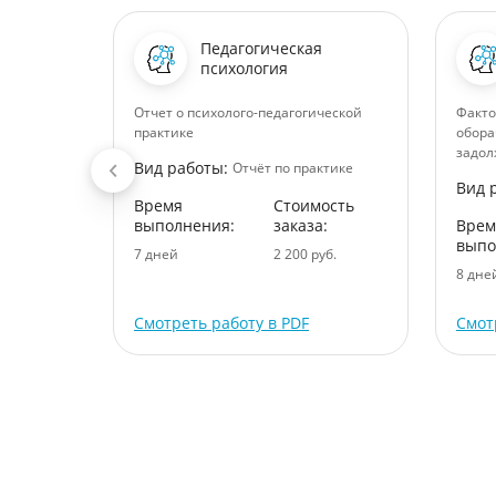
Педагогическая
психология
ансово-
Отчет о психолого-педагогической
Факто
ти
практике
обора
задол
Вид работы:
Отчёт по практике
Вид 
ктике
Время
Стоимость
ость
выполнения:
заказа:
Врем
:
выпо
7 дней
2 200 руб.
уб.
8 дне
Смотреть работу в PDF
Смот