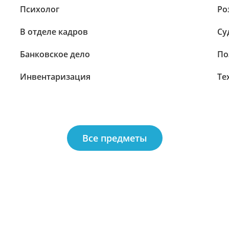
Психолог
Ро
В отделе кадров
Су
Банковское дело
По
Инвентаризация
Те
Все предметы