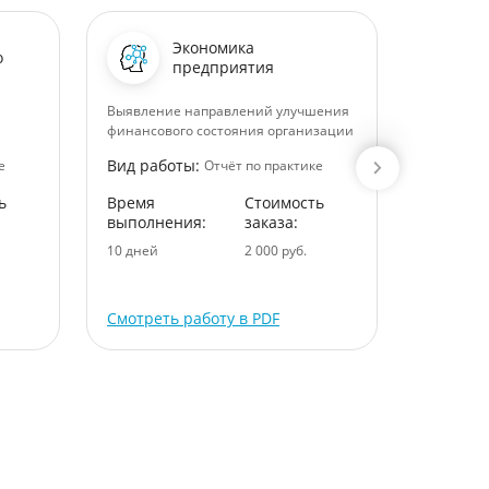
Экономика
о
предприятия
Выявление направлений улучшения
Финансов
финансового состояния организации
Вид раб
Вид работы:
е
Отчёт по практике
Время
ь
Время
Стоимость
выполне
выполнения:
заказа:
9 дней
10 дней
2 000 руб.
Смотреть работу в PDF
Смотрет