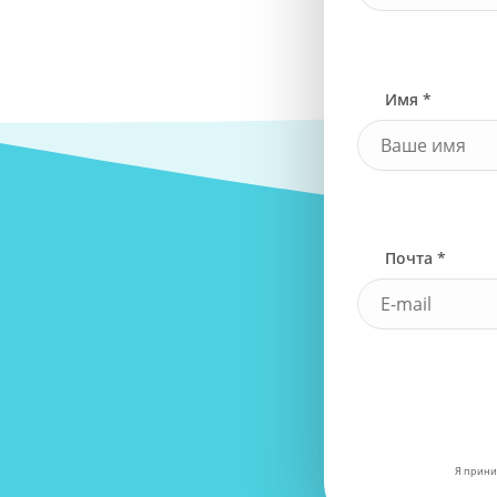
Имя *
Почта *
Я прини