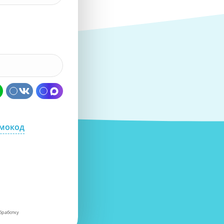
омокод
бработку