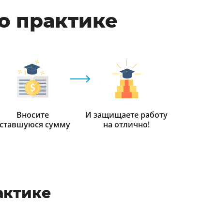
по практике
Вносите
И защищаете работу
ставшуюся сумму
на отлично!
актике