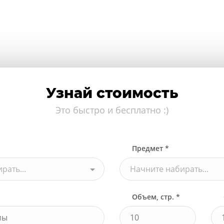
Узнай стоимость
Это быстро и бесплатно :)
Предмет *
рать...
Начните набирать...
Объем, стр. *