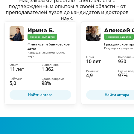
Над заказами работают специалисты с
подтвержденным опытом в своей области – от
преподавателей вузов до кандидатов и докторов
наук.
Ирина Б.
Алексей С
Проверенный автор
Проверенный автор
Финансы и банковское
Гражданское пр
дело
Кандидат юридичес
Кандидат экономических
наук
Опыт
Выполнен
10 лет
930
Опыт
Выполнено
11 лет
1 362
Рейтинг
Сдано во
4,9
97%
Рейтинг
Сдано вовремя
5,0
98%
Найти автора
Найти автора