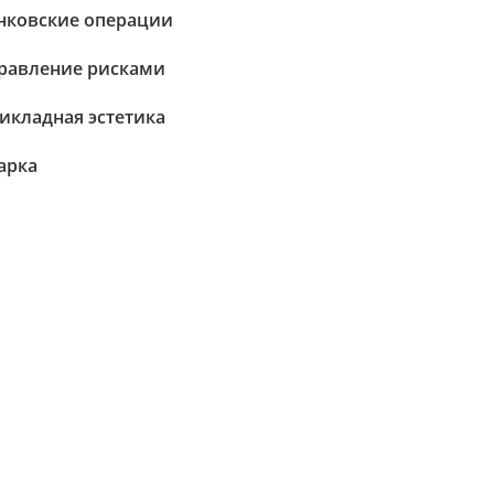
нковские операции
равление рисками
икладная эстетика
арка