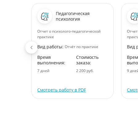
Педагогическая
ство
психология
кому
Отчет о психолого-педагогической
Отчет
практике
практ
Вид работы:
Вид 
ктике
Отчёт по практике
ость
Время
Стоимость
Врем
:
выполнения:
заказа:
выпо
уб.
7 дней
2 200 руб.
9 дне
Смотреть работу в PDF
Смот