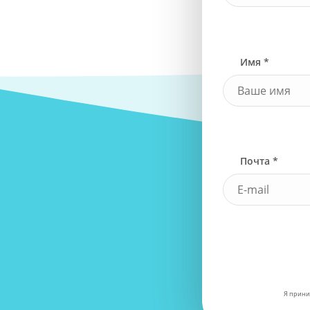
Имя *
Почта *
Я прини