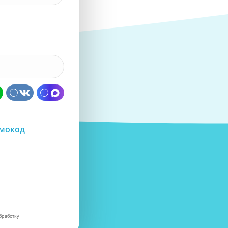
омокод
бработку