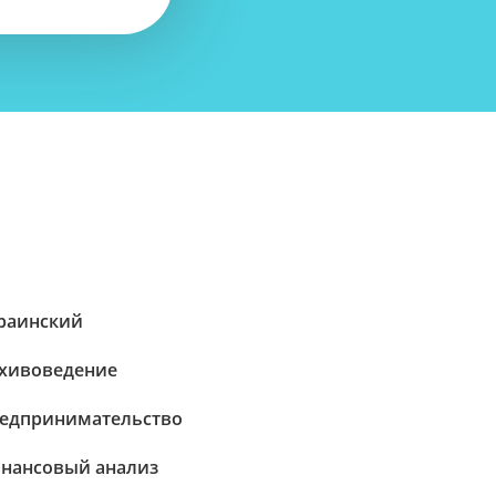
раинский
хивоведение
едпринимательство
нансовый анализ