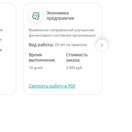
Экономика
предприятия
ия
Выявление направлений улучшения
Факторы,
финансового состояния организации
оборачив
е
задолжен
Вид работы:
Отчёт по практике
ь
Вид раб
Время
Стоимость
выполнения:
заказа:
Время
выполне
10 дней
2 000 руб.
8 дней
Смотреть работу в PDF
Смотрет