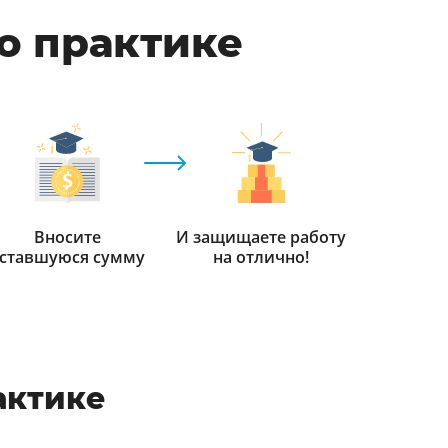
по практике
Вносите
И защищаете работу
ставшуюся сумму
на отлично!
актике