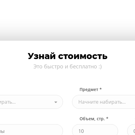
Узнай стоимость
Это быстро и бесплатно :)
Предмет *
рать...
Начните набирать...
Объем, стр. *