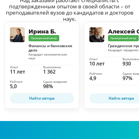
Над заказами работают специалисты с
подтвержденным опытом в своей области – от
преподавателей вузов до кандидатов и докторов
наук.
Ирина Б.
Алексей С
Проверенный автор
Проверенный автор
Финансы и банковское
Гражданское пр
дело
Кандидат юридичес
Кандидат экономических
наук
Опыт
Выполнен
10 лет
930
Опыт
Выполнено
11 лет
1 362
Рейтинг
Сдано во
4,9
97%
Рейтинг
Сдано вовремя
5,0
98%
Найти автора
Найти автора