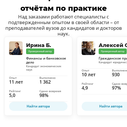
отчётам по практике
Над заказами работают специалисты с
подтвержденным опытом в своей области – от
преподавателей вузов до кандидатов и докторов
наук.
Ирина Б.
Алексей С
Проверенный автор
Проверенный автор
Финансы и банковское
Гражданское пр
дело
Кандидат юридичес
Кандидат экономических
наук
Опыт
Выполнен
10 лет
930
Опыт
Выполнено
11 лет
1 362
Рейтинг
Сдано во
4,9
97%
Рейтинг
Сдано вовремя
5,0
98%
Найти автора
Найти автора