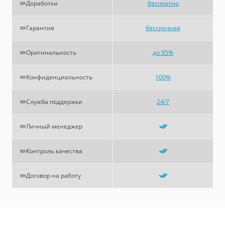
✏️Доработки
бесплатно
✏️Гарантия
бессрочная
✏️Оригинальность
до 95%
✏️Конфиденциальность
100%
✏️Служба поддержки
24/7
✏️Личный менеджер
✏️Контроль качества
✏️Договор на работу