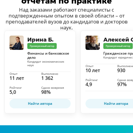
отчётам по практике
Над заказами работают специалисты с
подтвержденным опытом в своей области – от
преподавателей вузов до кандидатов и докторов
наук.
Ирина Б.
Алексей С
Проверенный автор
Проверенный автор
Финансы и банковское
Гражданское пр
дело
Кандидат юридичес
Кандидат экономических
наук
Опыт
Выполнен
10 лет
930
Опыт
Выполнено
11 лет
1 362
Рейтинг
Сдано во
4,9
97%
Рейтинг
Сдано вовремя
5,0
98%
Найти автора
Найти автора