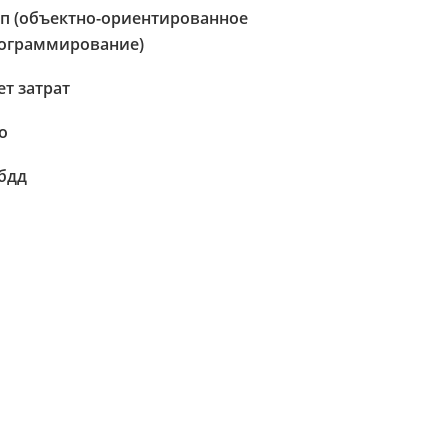
п (объектно-ориентированное
ограммирование)
ет затрат
о
бдд