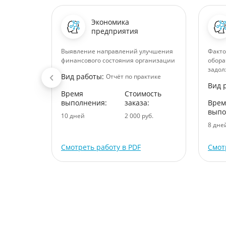
Экономика
предприятия
ической
Выявление направлений улучшения
Факто
финансового состояния организации
обора
задол
Вид работы:
ктике
Отчёт по практике
Вид 
ость
Время
Стоимость
:
выполнения:
заказа:
Врем
выпо
уб.
10 дней
2 000 руб.
8 дне
Смотреть работу в PDF
Смот