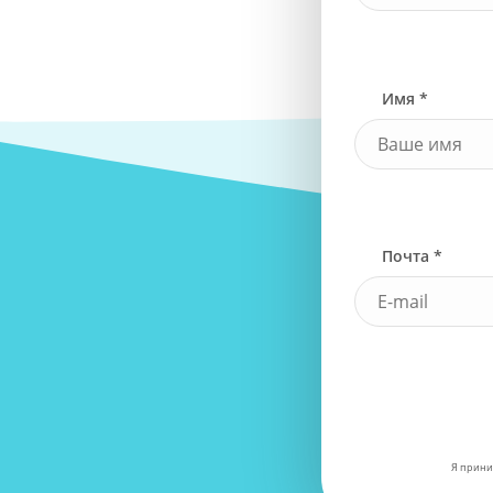
Имя *
Почта *
Я прини