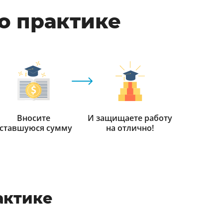
по практике
Вносите
И защищаете работу
ставшуюся сумму
на отлично!
актике