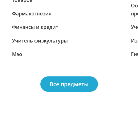
товаров
Оо
Фармакогнозия
пр
Финансы и кредит
Уч
Учитель физкультуры
Из
Мэо
Ги
Все предметы