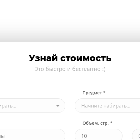
Узнай стоимость
Это быстро и бесплатно :)
Предмет *
рать...
Начните набирать...
Объем, стр. *