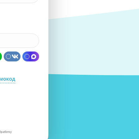
омокод
бработку