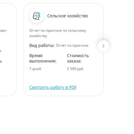
Сельское хозяйство
ово-
Отчет по практике по сельскому
Отчет о п
хозяйству
практике
Вид работы:
Вид раб
Отчёт по практике
е
Время
Стоимость
Время
ь
выполнения:
заказа:
выполне
7 дней
2 500 руб.
7 дней
Смотреть работу в PDF
Смотрет