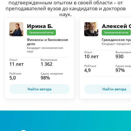
подтвержденным опытом в своей области – от
преподавателей вузов до кандидатов и докторов
наук.
Ирина Б.
Алексей С
Проверенный автор
Проверенный автор
Финансы и банковское
Гражданское пр
дело
Кандидат юридичес
Кандидат экономических
наук
Опыт
Выполнен
10 лет
930
Опыт
Выполнено
11 лет
1 362
Рейтинг
Сдано во
4,9
97%
Рейтинг
Сдано вовремя
5,0
98%
Найти автора
Найти автора