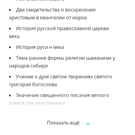
Два свидетельства о воскресении
христовым в евангелии от марка
История русской православной церкви
века
История руси н века
Тема ранние формы религии шаманизм у
народов сибири
Учение о духе святом творениях святого
григория богослова
Значение священного писания ветхого
завета для христианина
Русскояпонская война года
Показать ещё
Разобрать одно из произведений
входящих в новый завет с точки зрения