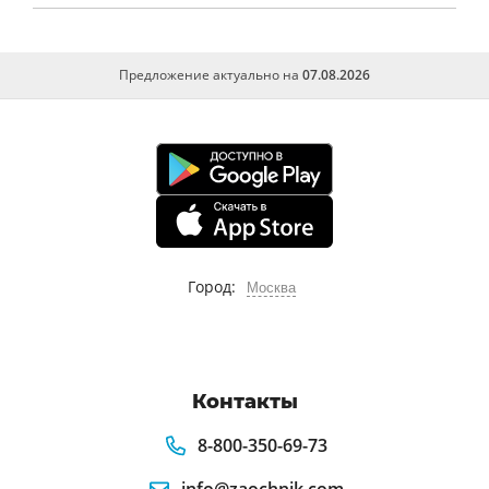
истории создания автора языка особенностей
содержания соотношения с другими
новозаветными текстами отражения в
Предложение актуально на
07.08.2026
мировой художественной культур
Внешнеполитическая деятельность
русской православной церкви при патриархе
кирилле
Сошествие во ад христа спасителя
евангельское учение об аде
Город:
Москва
Миссионерский путь и заветы
миссионерам святителя митрополита макария
невского
Контакты
Евангелизация по стюарту
Принятие христианства русью значение
8-800-350-69-73
крещения руси