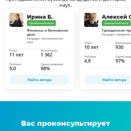
наук.
Ирина Б.
Алексей С
Проверенный автор
Проверенный автор
Финансы и банковское
Гражданское пр
дело
Кандидат юридичес
Кандидат экономических
наук
Опыт
Выполнен
10 лет
930
Опыт
Выполнено
11 лет
1 362
Рейтинг
Сдано во
4,9
97%
Рейтинг
Сдано вовремя
5,0
98%
Найти автора
Найти автора
Вас проконсультирует