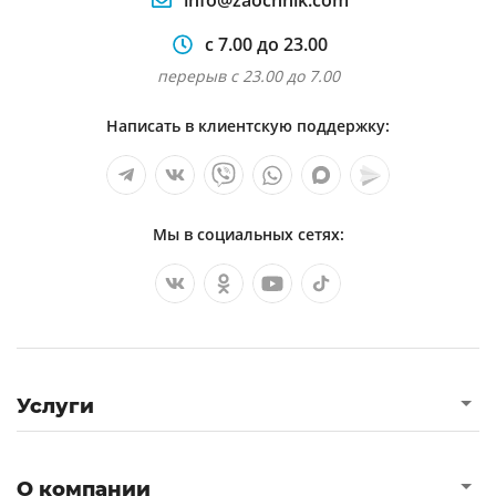
info@zaochnik.com
Индуистская концепция вселенной
с 7.00 до 23.00
Буддизм и конфуцианство в японии
перерыв с 23.00 до 7.00
Анализ исторических причин гонений на
Написать в клиентскую поддержку:
христианство
Библейская история ветхого завета тема на
выбор
Мы в социальных сетях:
Реферат по предмету
Услуги
О компании