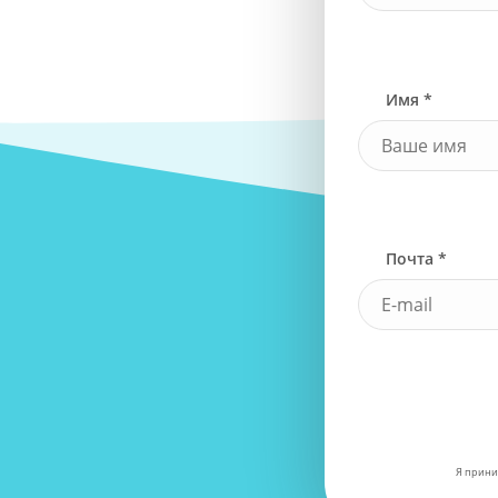
Имя *
Почта *
Я прини