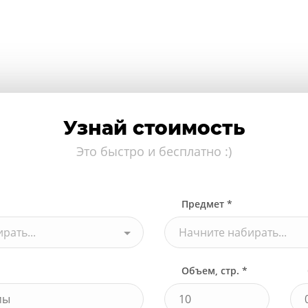
Узнай стоимость
Это быстро и бесплатно :)
Предмет *
рать...
Начните набирать...
Объем, стр. *