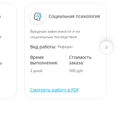
о
Социальная психология
Вредные зависимости и их
Роль заня
я
социальные последствия
процессе
качеств 
Вид работы:
Реферат
Вид раб
Время
Стоимость
ь
выполнения:
заказа:
Время
выполне
2 дней
500 руб.
2 дней
Смотреть работу в PDF
Смотрет