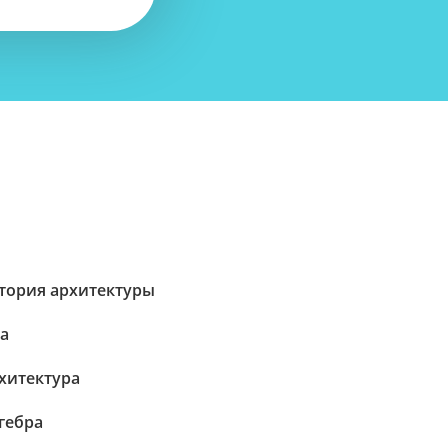
тория архитектуры
va
хитектура
гебра