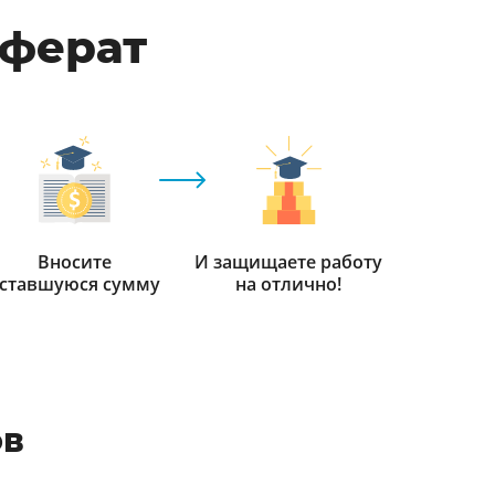
еферат
Вносите
И защищаете работу
ставшуюся сумму
на отлично!
ов