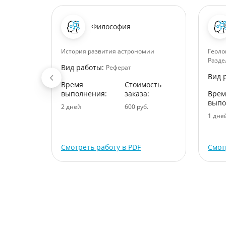
спорт
Философия
актика
История развития астрономии
Геоло
Разде
Вид работы:
Реферат
Вид 
Время
Стоимость
ость
выполнения:
заказа:
Врем
:
выпо
2 дней
600 руб.
.
1 дне
Смотреть работу в PDF
Смот