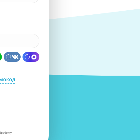
омокод
бработку