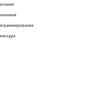
атомия
рономия
ограммирование
жиссура