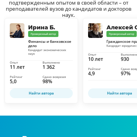
подтвержденным опытом в своей области – от
преподавателей вузов до кандидатов и докторов
наук.
Ирина Б.
Алексей С
Проверенный автор
Проверенный автор
Финансы и банковское
Гражданское пр
дело
Кандидат юридичес
Кандидат экономических
наук
Опыт
Выполнен
10 лет
930
Опыт
Выполнено
11 лет
1 362
Рейтинг
Сдано во
4,9
97%
Рейтинг
Сдано вовремя
5,0
98%
Найти автора
Найти автора