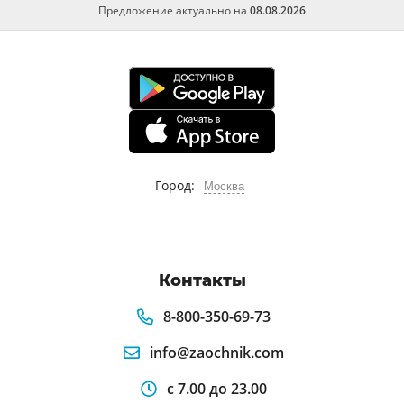
производственных материалов предприятия
Предложение актуально на
08.08.2026
Комплекс отраслей,перерабатывающих
конструкционные материалы в кбр
Древесина классическое сырье и
материалы
Инновационные конструкционные
материалы нефтегазовой отрасли
Город:
Москва
Стойкие и сверхстойкие материалы. виды.
свойства. применение
Движение сопротивления в западной
Контакты
европе в годы ii мировой войны.
8-800-350-69-73
Оксиды и соли как строительные
материалы
info@zaochnik.com
Металлополимерные материалы
с 7.00 до 23.00