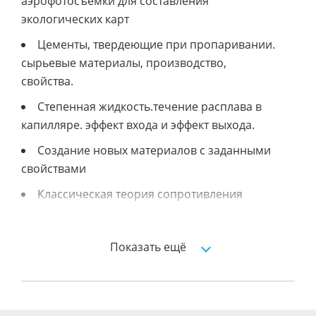
аэрофотосъемки для составления
экологических карт
Цементы, твердеющие при пропаривании.
сырьевые материалы, производство,
свойства.
Степенная жидкость.течение расплава в
капилляре. эффект входа и эффект выхода.
Создание новых материалов с заданными
свойствами
Классическая теория сопротивления
материалов от галилея до начала xx в.
Оксиды и соли, как строительные
Показать ещё
материалы
Стойкие и сверхстойкие материалы
Автоматизации заказа и поставки