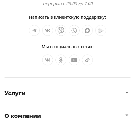
Пенобетоны материалы будущего
перерыв с 23.00 до 7.00
Способы нагревания и охлаждения
Написать в клиентскую поддержку:
горючих веществ и материалов
1. конструкция, совершенствование
конструкций кузовов пассажирских вагонов.
Мы в социальных сетях:
Потенциальный ввп и факторы, его
определяющие
Оксиды и соли как строительные
материалы проектная работа
3. напряжения в наклонных сечениях при
Услуги
центральном растяжении стержня. закон
парности касательных напряжений.
Композиционные материалы на основе
О компании
титана
Методы исследования материалов и