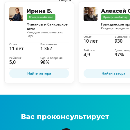
Ирина Б.
Алексей С
Проверенный автор
Проверенный автор
Финансы и банковское
Гражданское пр
дело
Кандидат юридичес
Кандидат экономических
наук
Опыт
Выполнен
10 лет
930
Опыт
Выполнено
11 лет
1 362
Рейтинг
Сдано во
4,9
97%
Рейтинг
Сдано вовремя
5,0
98%
Найти автора
Найти автора
Вас проконсультирует