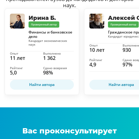
наук.
Ирина Б.
Алексей С
Проверенный автор
Проверенный автор
Финансы и банковское
Гражданское пр
дело
Кандидат юридичес
Кандидат экономических
наук
Опыт
Выполнен
10 лет
930
Опыт
Выполнено
11 лет
1 362
Рейтинг
Сдано во
4,9
97%
Рейтинг
Сдано вовремя
5,0
98%
Найти автора
Найти автора
Вас проконсультирует