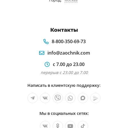
Москва
Представители pp nocardia и actinomyces и
заболевания вызываемые ими
Источники и пути микробной
Контакты
контаминации в формацевтическоом
8-800-350-69-73
производстве
Риновирусы и афтовирусы
info@zaochnik.com
Система стандартизации в молочной
с 7.00 до 23.00
промышленности
перерыв с 23.00 до 7.00
Санитарная оценка воздуха
Написать в клиентскую поддержку:
животноводческих помещений по
микробиологическим показаниям
Учение об иммунитете антигены антитела
Мы в социальных сетях:
Физиология микробов размножение
бактерий