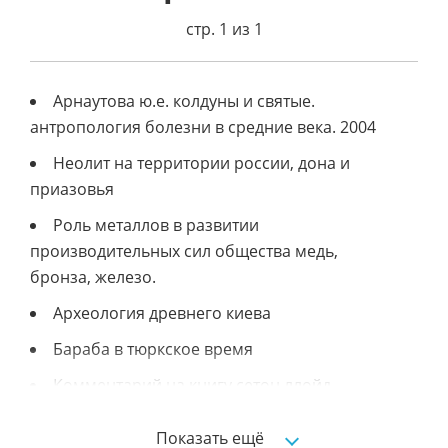
стр. 1 из 1
Арнаутова ю.е. колдуны и святые.
антропология болезни в средние века. 2004
Неолит на территории россии, дона и
приазовья
Роль металлов в развитии
производительных сил общества медь,
бронза, железо.
Археология древнего киева
Бараба в тюркское время
Комментарий на книгу сетон ллойд
археология месопотамии
Показать ещё
Археологическая терминология и