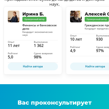
наук.
Ирина Б.
Алексей С
Проверенный автор
Проверенный автор
Финансы и банковское
Гражданское пр
дело
Кандидат юридичес
Кандидат экономических
наук
Опыт
Выполнен
10 лет
930
Опыт
Выполнено
11 лет
1 362
Рейтинг
Сдано во
4,9
97%
Рейтинг
Сдано вовремя
5,0
98%
Найти автора
Найти автора
Вас проконсультирует