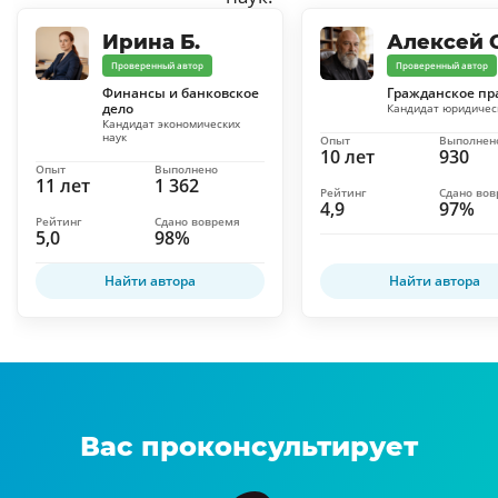
Ирина Б.
Алексей С
Проверенный автор
Проверенный автор
Финансы и банковское
Гражданское пр
дело
Кандидат юридичес
Кандидат экономических
наук
Опыт
Выполнен
10 лет
930
Опыт
Выполнено
11 лет
1 362
Рейтинг
Сдано во
4,9
97%
Рейтинг
Сдано вовремя
5,0
98%
Найти автора
Найти автора
Вас проконсультирует