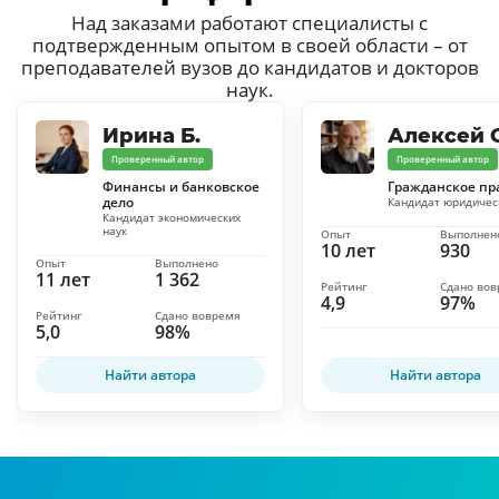
Над заказами работают специалисты с
подтвержденным опытом в своей области – от
преподавателей вузов до кандидатов и докторов
наук.
Ирина Б.
Алексей С
Проверенный автор
Проверенный автор
Финансы и банковское
Гражданское пр
дело
Кандидат юридичес
Кандидат экономических
наук
Опыт
Выполнен
10 лет
930
Опыт
Выполнено
11 лет
1 362
Рейтинг
Сдано во
4,9
97%
Рейтинг
Сдано вовремя
5,0
98%
Найти автора
Найти автора