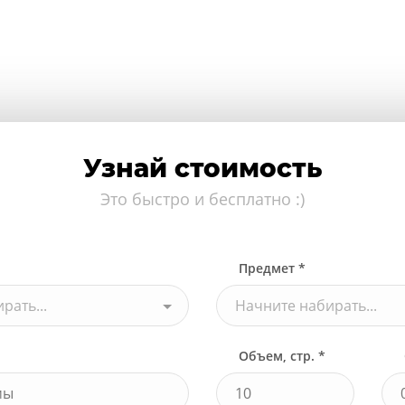
Узнай стоимость
Это быстро и бесплатно :)
Предмет *
рать...
Начните набирать...
Объем, стр. *