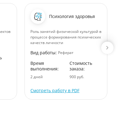
Психология здоровья
ъектов
Роль занятий физической культурой в
Актуальн
процессе формирования психических
субъекто
качеств личности
Вид раб
Вид работы:
Реферат
ь
Время
Время
Стоимость
выполне
выполнения:
заказа:
7 дней
2 дней
900 руб.
Смотреть работу в PDF
Смотрет