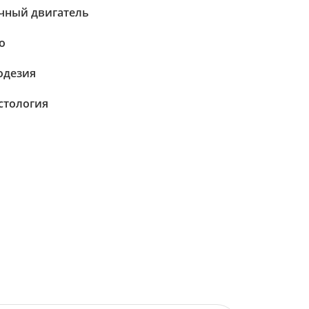
чный двигатель
о
одезия
стология