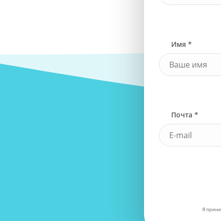
Имя *
Почта *
Я прини