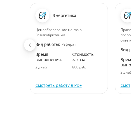
Энергетика
мии
Ценообразование на газ в
Право
Великобритании
право
ответ
Вид работы:
Реферат
ость
Вид 
:
Время
Стоимость
выполнения:
заказа:
Врем
.
выпо
2 дней
800 руб.
3 дне
Смотреть работу в PDF
Смот