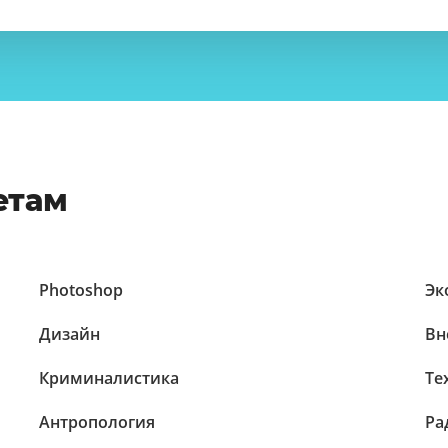
етам
Photoshop
Эк
Дизайн
Вн
Криминалистика
Те
Антропология
Ра