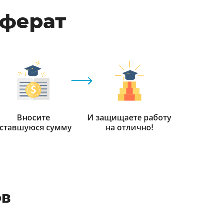
еферат
Вносите
И защищаете работу
ставшуюся сумму
на отлично!
ов