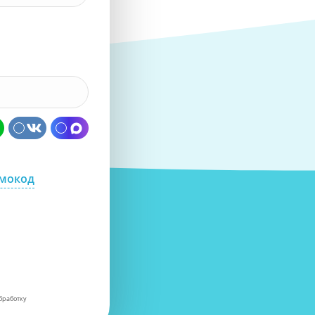
омокод
бработку