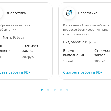
Энергетика
Педагогика
бразование на газ в
Роль занятий физической культ
кобритании
процессе формирования психич
качеств личности
работы:
Реферат
Вид работы:
Реферат
я
Стоимость
лнения:
заказа:
Время
Стоимост
выполнения:
заказа:
й
800 руб.
1 дней
900 руб.
реть работу в PDF
Смотреть работу в PDF