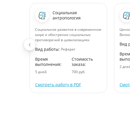
Социальная
антропология
аучного
Социальное развитие в современном
Ценоо
мире и обострение социальных
Вели
противоречий в цивилизациях
Вид 
Вид работы:
Реферат
ость
Врем
:
Время
Стоимость
выпо
выполнения:
заказа:
.
2 дне
5 дней
700 руб.
Смотреть работу в PDF
Смот