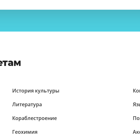
етам
История культуры
Ко
Литература
Яз
Кораблестроение
По
Геохимия
Ак