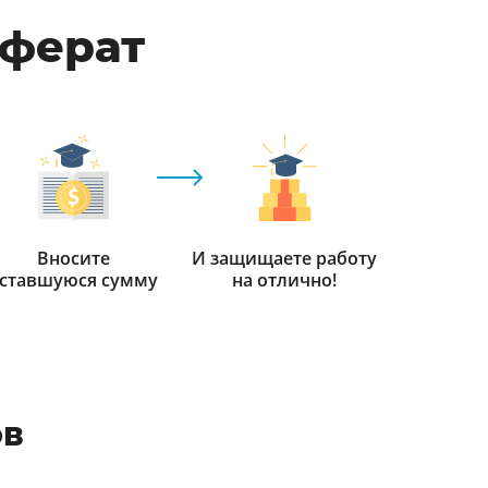
еферат
Вносите
И защищаете работу
ставшуюся сумму
на отлично!
ов