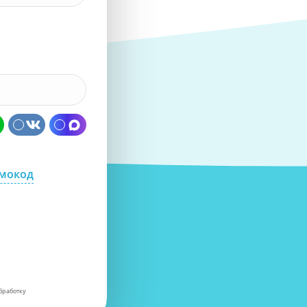
омокод
бработку