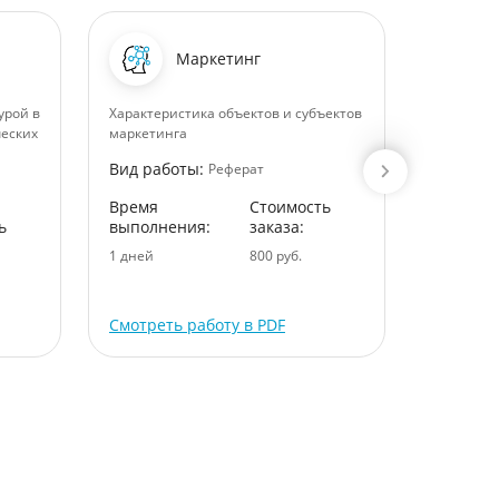
Маркетинг
урой в
Характеристика объектов и субъектов
Актуальн
еских
маркетинга
субъекто
Вид работы:
Вид раб
Реферат
Время
Стоимость
Время
ь
выполнения:
заказа:
выполне
1 дней
800 руб.
7 дней
Смотреть работу в PDF
Смотрет