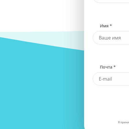
Имя *
Почта *
Я прини