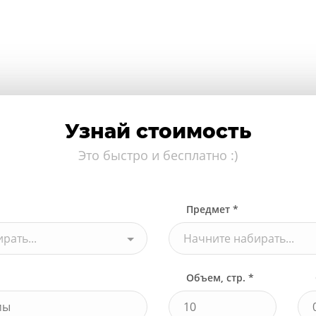
Узнай стоимость
Это быстро и бесплатно :)
Предмет *
рать...
Начните набирать...
Объем, стр. *