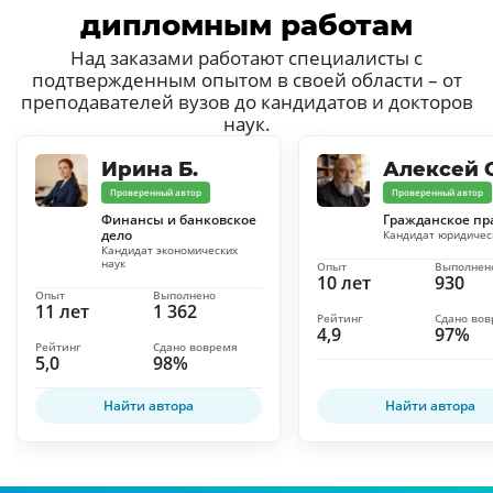
дипломным работам
Над заказами работают специалисты с
подтвержденным опытом в своей области – от
преподавателей вузов до кандидатов и докторов
наук.
Ирина Б.
Алексей С
Проверенный автор
Проверенный автор
Финансы и банковское
Гражданское пр
дело
Кандидат юридичес
Кандидат экономических
наук
Опыт
Выполнен
10 лет
930
Опыт
Выполнено
11 лет
1 362
Рейтинг
Сдано во
4,9
97%
Рейтинг
Сдано вовремя
5,0
98%
Найти автора
Найти автора