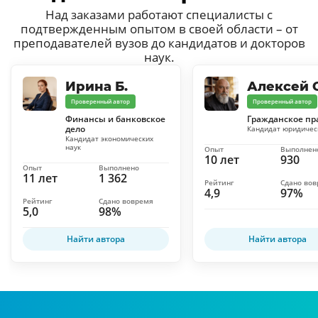
Над заказами работают специалисты с
подтвержденным опытом в своей области – от
преподавателей вузов до кандидатов и докторов
наук.
Ирина Б.
Алексей С
Проверенный автор
Проверенный автор
Финансы и банковское
Гражданское пр
дело
Кандидат юридичес
Кандидат экономических
наук
Опыт
Выполнен
10 лет
930
Опыт
Выполнено
11 лет
1 362
Рейтинг
Сдано во
4,9
97%
Рейтинг
Сдано вовремя
5,0
98%
Найти автора
Найти автора