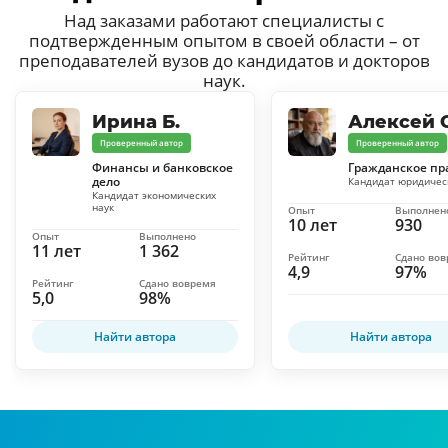
Над заказами работают специалисты с
подтвержденным опытом в своей области – от
преподавателей вузов до кандидатов и докторов
наук.
Ирина Б.
Алексей С
Проверенный автор
Проверенный автор
Финансы и банковское
Гражданское пр
дело
Кандидат юридичес
Кандидат экономических
наук
Опыт
Выполнен
10 лет
930
Опыт
Выполнено
11 лет
1 362
Рейтинг
Сдано во
4,9
97%
Рейтинг
Сдано вовремя
5,0
98%
Найти автора
Найти автора