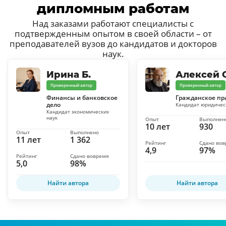
дипломным работам
Над заказами работают специалисты с
подтвержденным опытом в своей области – от
преподавателей вузов до кандидатов и докторов
наук.
Ирина Б.
Алексей С
Проверенный автор
Проверенный автор
Финансы и банковское
Гражданское пр
дело
Кандидат юридичес
Кандидат экономических
наук
Опыт
Выполнен
10 лет
930
Опыт
Выполнено
11 лет
1 362
Рейтинг
Сдано во
4,9
97%
Рейтинг
Сдано вовремя
5,0
98%
Найти автора
Найти автора