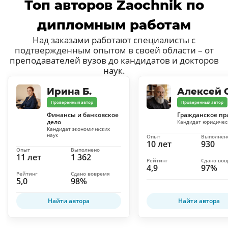
Топ авторов Zaochnik по
дипломным работам
Над заказами работают специалисты с
подтвержденным опытом в своей области – от
преподавателей вузов до кандидатов и докторов
наук.
Ирина Б.
Алексей С
Проверенный автор
Проверенный автор
Финансы и банковское
Гражданское пр
дело
Кандидат юридичес
Кандидат экономических
наук
Опыт
Выполнен
10 лет
930
Опыт
Выполнено
11 лет
1 362
Рейтинг
Сдано во
4,9
97%
Рейтинг
Сдано вовремя
5,0
98%
Найти автора
Найти автора