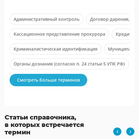
Административный контроль
Договор дарения, ил
Кассационное представление прокурора
Кредиторс
Криминалистическая идентификация
Муниципальн
Органы дознания (согласно п. 24 статьи 5 УПК РФ)
П
Принципы права гражданского характера
Смотреть больше терминов
Статьи справочника,
в которых встречается
термин