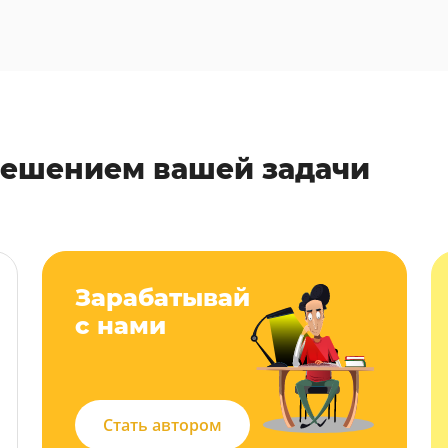
решением вашей задачи
Зарабатывай
с нами
Стать автором