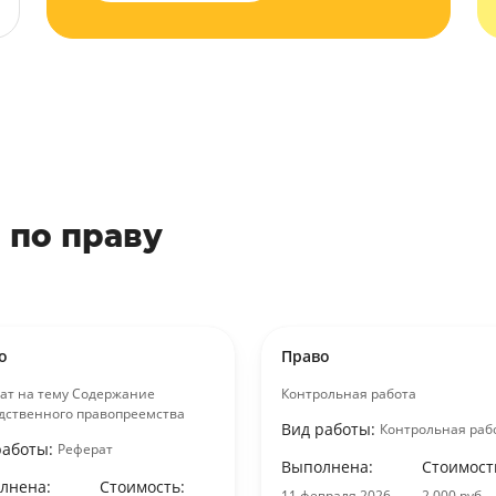
 по праву
о
Право
ат на тему Содержание
Контрольная работа
дственного правопреемства
Вид работы:
Контрольная раб
работы:
Реферат
Выполнена:
Стоимост
лнена:
Стоимость:
11 февраля 2026
2 000 руб.