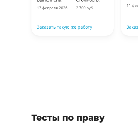
11 фе
13 февраля 2026
2 700 руб.
ту
Заказать такую же работу
Зака
Тесты по праву