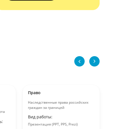
Право
Право
Наследственные права российских
Криминал
граждан за границей
криминал
ота
Вид работы:
Вид раб
ь:
Презентация (PPT, PPS, Prezi)
Выполне