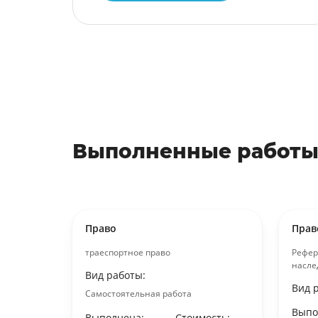
Выполненные работы
Право
Прав
ждения
траеспортное право
Рефер
насле
Вид работы:
Вид 
Самостоятельная работа
ость:
Выпо
Выполнена:
Стоимость:
уб.