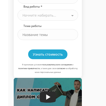
Вид работы *
Начните набирать...
Тема работы
Узнать стоимость
Я принимаю условия
пользовательского соглашения
и
политики приватности
, а также даю свое
согласие
на обработку
моих персональных данных