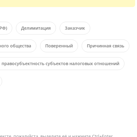
РФ)
Делимитация
Заказчик
ого общества
Поверенный
Причинная связь
 правосубъектность субъектов налоговых отношений
ексте, пожалуйста, выделите её и нажмите Ctrl+Enter