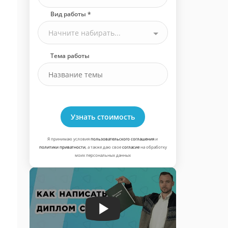
Вид работы *
Начните набирать...
Тема работы
Узнать стоимость
Я принимаю условия
пользовательского соглашения
и
политики приватности
, а также даю свое
согласие
на обработку
моих персональных данных