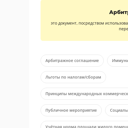
Арбит
это документ, посредством использо
пере
Арбитражное соглашение
Иммуни
Льготы по налогам/сборам
Принципы международных коммерчески
Публичное мероприятие
Социаль
Учётная норма площади жилого помещ