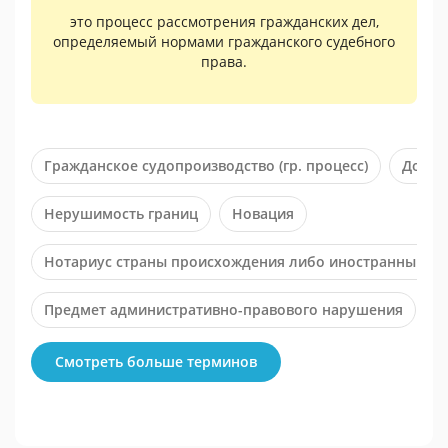
это процесс рассмотрения гражданских дел,
определяемый нормами гражданского судебного
права.
Гражданское судопроизводство (гр. процесс)
Доказ
Нерушимость границ
Новация
Нотариус страны происхождения либо иностранный но
Предмет административно-правового нарушения
С
Юридическое лицо
Смотреть больше терминов