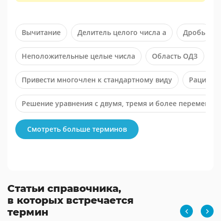
Вычитание
Делитель целого числа a
Дробь
Неположительные целые числа
Область ОДЗ
О
Привести многочлен к стандартному виду
Рациона
Решение уравнения с двумя, тремя и более переменны
Смотреть больше терминов
Статьи справочника,
в которых встречается
термин